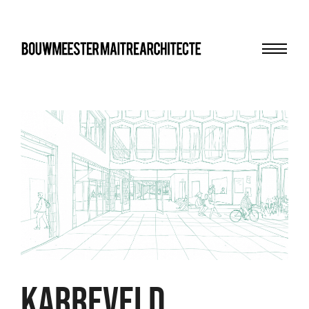
Menu
bma
KARREVELD