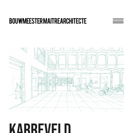
Menu
bma
KARREVELD