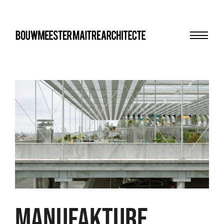
Menu
bma
Manufakture