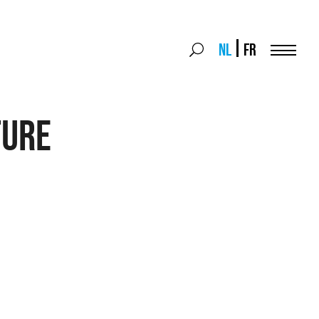
Search
NL
FR
Search
for:
Menu
ure