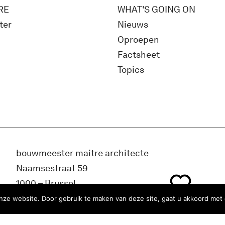
RE
WHAT'S GOING ON
ter
Nieuws
Oproepen
Factsheet
Topics
bouwmeester maitre architecte
Naamsestraat 59
1000 – Brussel
België
ze website. Door gebruik te maken van deze site, gaat u akkoord met 
info@bma.brussels