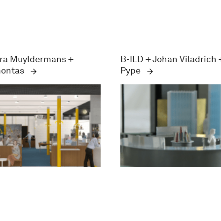
ra Muyldermans +
B-ILD + Johan Viladrich 
montas
Pype