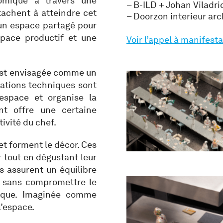
nomique à travers une
– B-ILD + Johan Viladri
ttachent à atteindre cet
– Doorzon interieur ar
 un espace partagé pour
space productif et une
Voir l’appel à manifest
 est envisagée comme un
llations techniques sont
l’espace et organise la
nt offre une certaine
tivité du chef.
 et forment le décor. Ces
r tout en dégustant leur
 assurent un équilibre
, sans compromettre le
ique. Imaginée comme
l’espace.