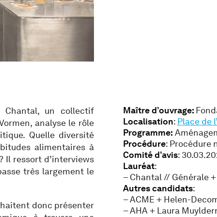
Maître d’ouvrage:
Fonda
Chantal, un collectif
Localisation
:
Place de l
Vormen, analyse le rôle
Programme:
Aménageme
tique. Quelle diversité
Procédure
: Procédure 
bitudes alimentaires à
Comité d’avis
: 30.03.2
 Il ressort d’interviews
Lauréat
:
passe très largement le
– Chantal // Générale 
Autres candidats
:
– ACME + Helen-Deco
ouhaitent donc présenter
– AHA + Laura Muylder