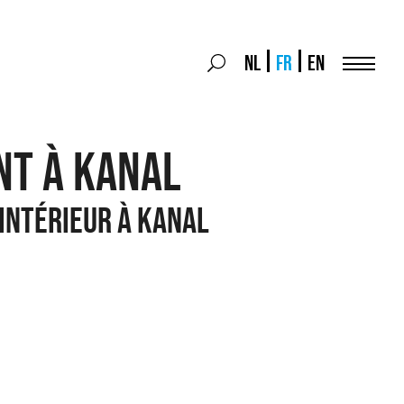
Search
NL
FR
EN
Search
for:
Menu
NT À KANAL
ntérieur à KANAL