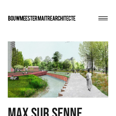
Menu
bma
Max sur Senne