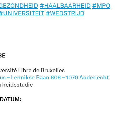
GEZONDHEID
#HAALBAARHEID
#MPO
#UNIVERSITEIT
#WEDSTRIJD
SE
versité Libre de Bruxelles
s – Lennikse Baan 808 – 1070 Anderlecht
rheidsstudie
SDATUM: