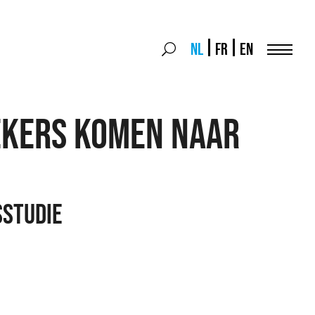
Search
NL
FR
EN
Search
for:
Menu
EKERS KOMEN NAAR
STUDIE