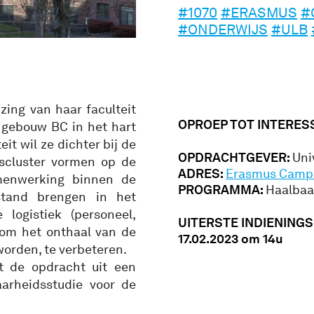
#1070
#ERASMUS
#
#ONDERWIJS
#ULB
zing van haar faculteit
OPROEP TOT INTERES
 gebouw BC in het hart
it wil ze dichter bij de
OPDRACHTGEVER:
Uni
scluster vormen op de
ADRES:
Erasmus Campu
menwerking binnen de
PROGRAMMA:
Haalbaa
stand brengen in het
logistiek (personeel,
UITERSTE INDIENING
s om het onthaal van de
17.02.2023 om 14u
 worden, te verbeteren.
t de opdracht uit een
arheidsstudie voor de