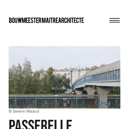
Menu
bma
© Séverin Malaud
PASSERELLE