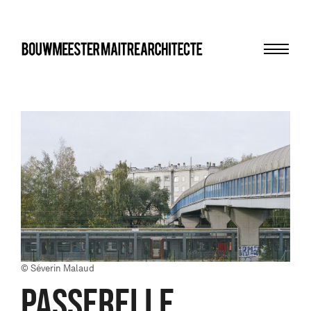
Menu
bma
© Séverin Malaud
PASSERELLE