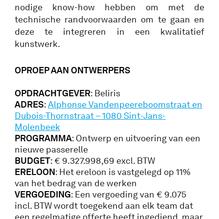
nodige know-how hebben om met de
technische randvoorwaarden om te gaan en
deze te integreren in een kwalitatief
kunstwerk.
OPROEP AA
N ONTWERPERS
OPDRACHTGEVER
: Beliris
ADRES
:
Alphonse Vandenpeereboomstraat en
Dubois-Thornstraat – 1080 Sint-Jans-
Molenbeek
PROGRAMMA
: Ontwerp en uitvoering van een
nieuwe passerelle
BUDGET
: € 9.327.998,69 excl. BTW
ERELOON
: Het ereloon is vastgelegd op 11%
van het bedrag van de werken
VERGOEDING
: Een vergoeding van € 9.075
incl. BTW wordt toegekend aan elk team dat
een regelmatige offerte heeft ingediend, maar