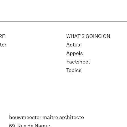
RE
WHAT'S GOING ON
ter
Actus
Appels
Factsheet
Topics
bouwmeester maitre architecte
59, Rue de Namur