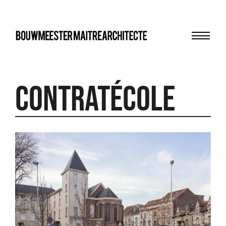
Menu
bma
contratécole