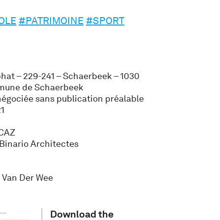
OLE
#PATRIMOINE
#SPORT
hat – 229-241 – Schaerbeek – 1030
une de Schaerbeek
égociée sans publication préalable
21
 CAZ
 Binario Architectes
a Van Der Wee
Download the