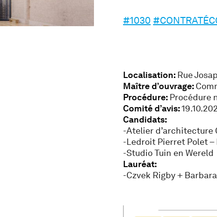
#1030
#CONTRATÉC
Localisation:
Rue Josap
Maître d’ouvrage:
Comm
Procédure:
Procédure n
Comité d’avis:
19.10.20
Candidats:
-Atelier d’architecture
-Ledroit Pierret Polet –
-Studio Tuin en Wereld
Lauréat:
-Czvek Rigby + Barbar