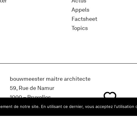
ter
Actus
Appels
Factsheet
Topics
bouwmeester maitre architecte
59, Rue de Namur
1000 – Bruxelles
Belgique
ment de notre site. En utilisant ce dernier, vous acceptez l'utilisation 
info@bma.brussels