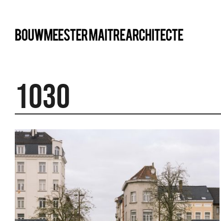
bma
1030