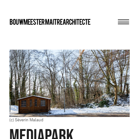
Menu
bma
(c) Séverin Malaud
Mediapark