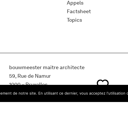
Appels
Factsheet
Topics
bouwmeester maitre architecte
59, Rue de Namur
1000 – Bruxelles
Belgique
ment de notre site. En utilisant ce dernier, vous acceptez l'utilisation 
info@bma.brussels