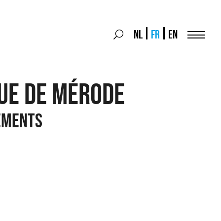
Search
NL
FR
EN
Search
for:
Menu
Rue de Mérode
ements