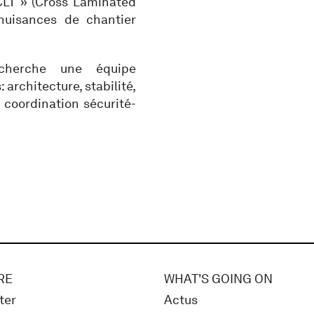
CLT » (Cross Laminated
nuisances de chantier
cherche une équipe
architecture, stabilité,
 coordination sécurité-
RE
WHAT'S GOING ON
ter
Actus