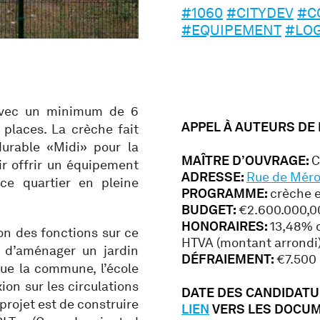
#1060
#CITYDEV
#C
#EQUIPEMENT
#LO
 avec un minimum de 6
APPEL À AUTEURS DE
 places. La crèche fait
urable «Midi» pour la
MAÎTRE D’OUVRAGE:
C
r offrir un équipement
ADRESSE:
Rue de Mérod
ce quartier en pleine
PROGRAMME:
crèche 
BUDGET:
€2.600.000,0
HONORAIRES:
13,48% d
on des fonctions sur ce
HTVA (montant arrondi
a d’aménager un jardin
DÉFRAIEMENT:
€7.500
que la commune, l’école
ion sur les circulations
DATE DES CANDIDATURE
projet est de construire
LIEN
VERS LES DOCU