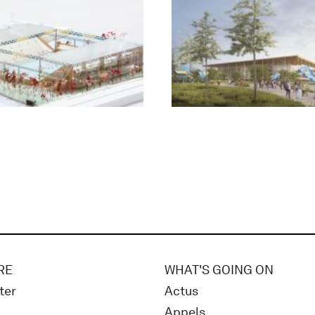
RE
WHAT'S GOING ON
ter
Actus
Appels