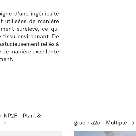
igne d’une ingéniosité
t utilisées de manière
ement surélevé, ce qui
e tissu environnant. De
astucieusement reliés à
ée de manière excellente
ement.
 NP2F + Plant &
grue + a2o + Multiple