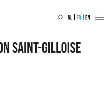
Search
NL
FR
EN
Search
for:
Menu
on Saint-Gilloise