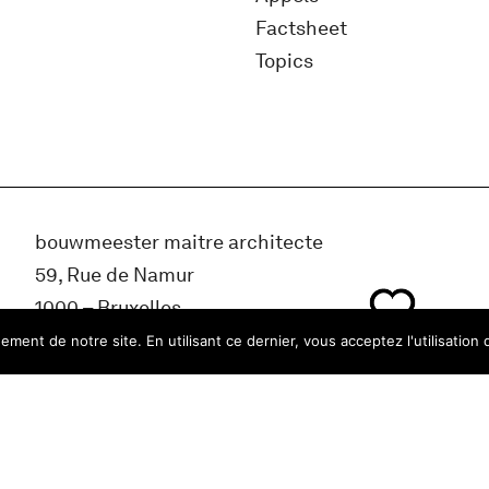
Factsheet
Topics
bouwmeester maitre architecte
59, Rue de Namur
1000 – Bruxelles
Belgique
ment de notre site. En utilisant ce dernier, vous acceptez l'utilisation 
info@bma.brussels