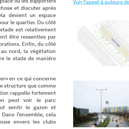
place où les supporters
Voir l’appel à auteurs d
chose et discuter après
ela devient un espace
our le quartier. Du côté
 stade est relativement
ent être ressenties par
borations. Enfin, du côté
au nord, la végétation
are le stade de manière
ger» en ce qui concerne
une structure que comme
tion rappelle fortement
 on peut voir le parc
ut sentir le gazon et
 Dans l’ensemble, cela
use envers les clubs