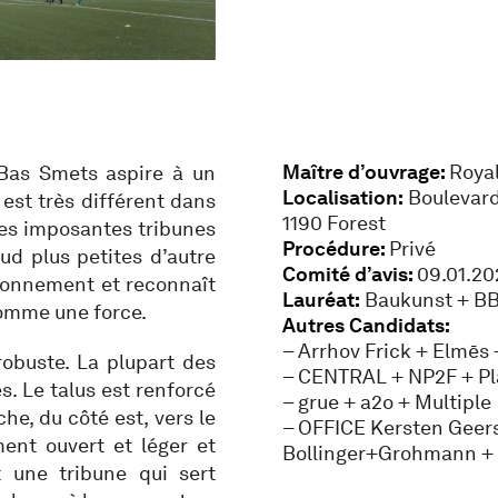
Maître d’ouvrage:
Royal
Bas Smets aspire à un
Localisation:
Boulevard
i est très différent dans
1190 Forest
 les imposantes tribunes
Procédure:
Privé
sud plus petites d’autre
Comité d’avis:
09.01.20
ironnement et reconnaît
Lauréat:
Baukunst + BB
comme une force.
Autres Candidats:
– Arrhov Frick + Elmēs
 robuste. La plupart des
– CENTRAL + NP2F + Pl
. Le talus est renforcé
– grue + a2o + Multiple
he, du côté est, vers le
– OFFICE Kersten Geers
ent ouvert et léger et
Bollinger+Grohmann + 
 une tribune qui sert