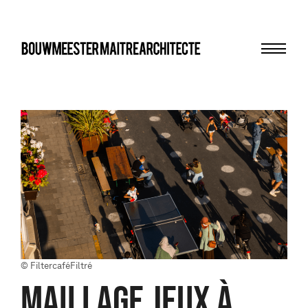
Menu
bma
© FiltercaféFiltré
maillage jeux à