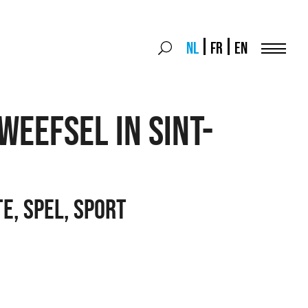
Search
NL
FR
EN
Search
for:
Menu
weefsel in Sint-
e, Spel, Sport