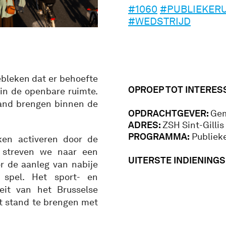
#1060
#PUBLIEKER
#WEDSTRIJD
ebleken dat er behoefte
OPROEP TOT INTERES
 in de openbare ruimte.
tand brengen binnen de
OPDRACHTGEVER:
Gem
ADRES:
ZSH Sint-Gillis
PROGRAMMA:
Publieke
jken activeren door de
s streven we naar een
UITERSTE INDIENING
r de aanleg van nabije
 spel. Het sport- en
eit van het Brusselse
 stand te brengen met