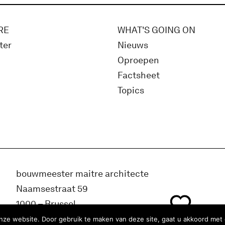
RE
WHAT'S GOING ON
ter
Nieuws
Oproepen
Factsheet
Topics
bouwmeester maitre architecte
Naamsestraat 59
1000 – Brussel
België
ze website. Door gebruik te maken van deze site, gaat u akkoord met 