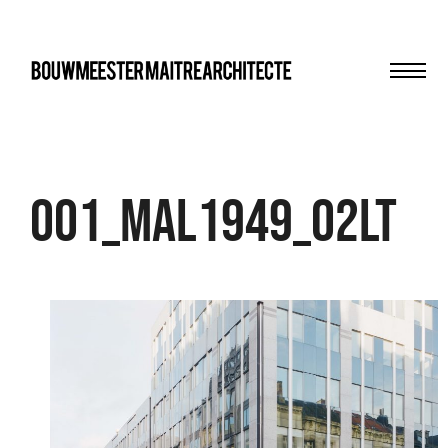
Men
bma
001_MAL1949_02LT