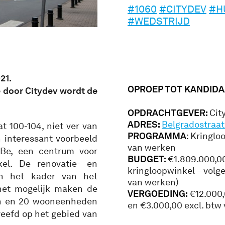
#1060
#CITYDEV
#H
#WEDSTRIJD
21.
OPROEP TOT KANDIDA
ie door Citydev wordt de
OPDRACHTGEVER:
Cit
ADRES:
Belgradostraat 
t 100-104, niet ver van
PROGRAMMA
: Kringl
n interessant voorbeeld
van werken
uBe, een centrum voor
BUDGET:
€1.809.000,00
kel. De renovatie- en
kringloopwinkel – volg
 in het kader van het
van werken)
 het mogelijk maken de
VERGOEDING:
€12.000,
ren en 20 wooneenheden
en €3.000,00 excl. btw 
eefd op het gebied van