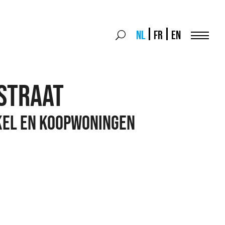
Search
NL
FR
EN
Search
for:
Menu
straat
kel en koopwoningen