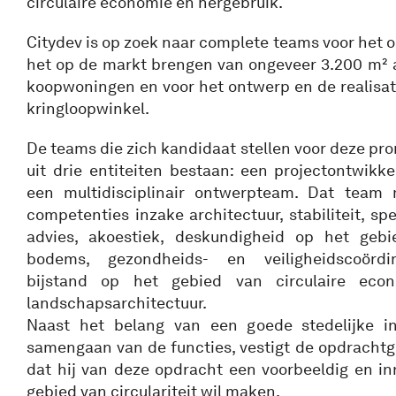
circulaire economie en hergebruik.
Citydev is op zoek naar complete teams voor het o
het op de markt brengen van ongeveer 3.200 m²
koopwoningen en voor het ontwerp en de realisat
kringloopwinkel.
De teams die zich kandidaat stellen voor deze p
uit drie entiteiten bestaan: een projectontwikk
een multidisciplinair ontwerpteam. Dat team
competenties inzake architectuur, stabiliteit, sp
advies, akoestiek, deskundigheid op het gebi
bodems, gezondheids- en veiligheidscoördina
bijstand op het gebied van circulaire eco
landschapsarchitectuur.
Naast het belang van een goede stedelijke i
samengaan van de functies, vestigt de opdrachtg
dat hij van deze opdracht een voorbeeldig en in
gebied van circulariteit wil maken.