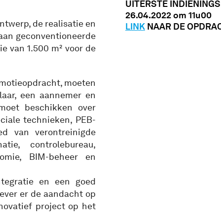
UITERSTE INDIENING
26.04.2022 om 11u00
ntwerp, de realisatie en
LINK
NAAR DE OPDRA
 aan geconventioneerde
ie van 1.500 m² voor de
romotieopdracht, moeten
elaar, een aannemer en
 moet beschikken over
eciale technieken, PEB-
ed van verontreinigde
tie, controlebureau,
nomie, BIM-beheer en
ntegratie en een goed
ever er de aandacht op
novatief project op het