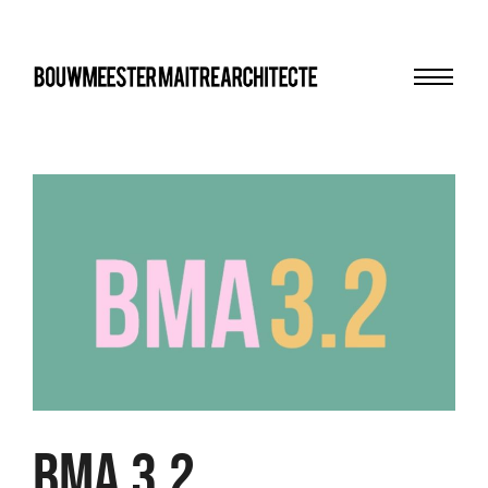
Menu
bma
BMA 3.2