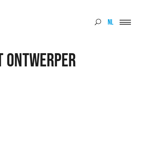
Search
NL
Search
for:
Menu
T ONTWERPER