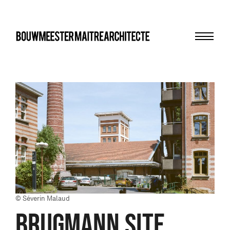
Menu
bma
© Séverin Malaud
BRUGMANN SITE