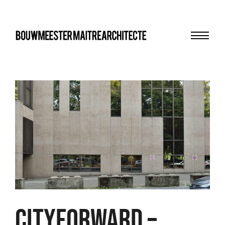
Menu
bma
CITYFORWARD –