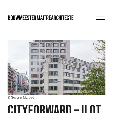
Menu
bma
© Séverin Malaud
CITYFORWARD – ILOT