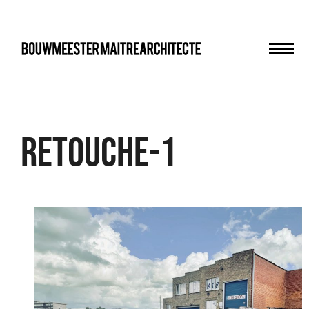
Men
bma
retouche-1