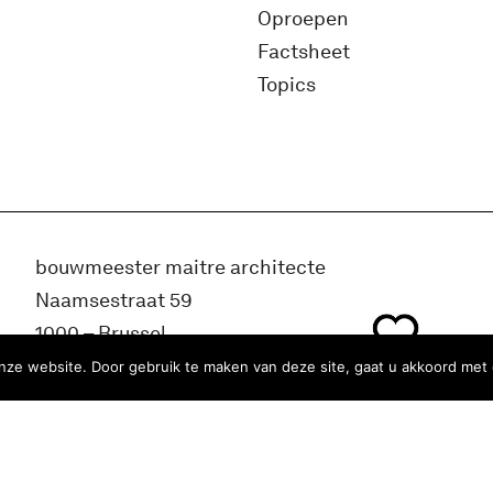
Oproepen
Factsheet
Topics
bouwmeester maitre architecte
Naamsestraat 59
1000 – Brussel
België
ze website. Door gebruik te maken van deze site, gaat u akkoord met 
info@bma.brussels