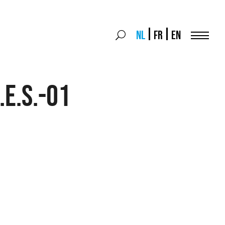
Search
NL
FR
EN
Search
for:
Menu
.E.S.-01