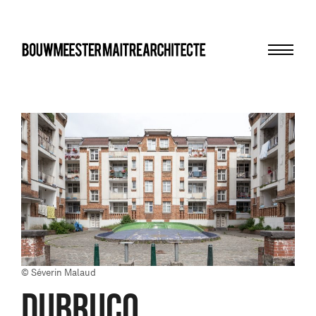
Menu
bma
© Séverin Malaud
DUBRUCQ