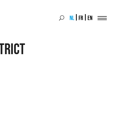
Search
NL
FR
EN
Search
for:
Menu
trict