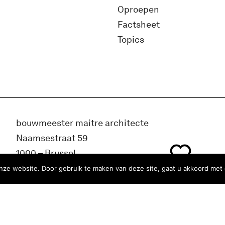
Oproepen
Factsheet
Topics
bouwmeester maitre architecte
Naamsestraat 59
1000 – Brussel
België
ze website. Door gebruik te maken van deze site, gaat u akkoord met 
info@bma.brussels