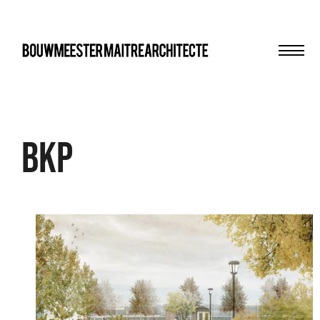
Men
bma
BKP