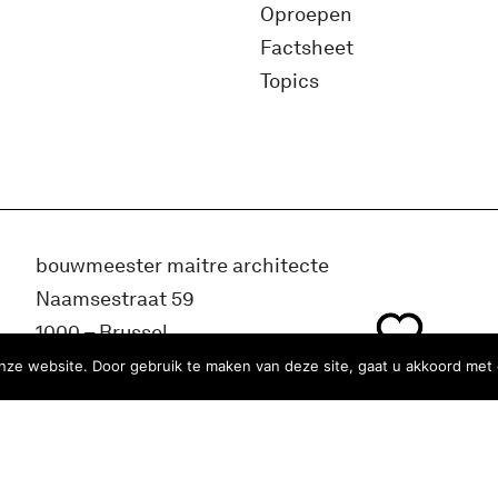
Oproepen
Factsheet
Topics
bouwmeester maitre architecte
Naamsestraat 59
1000 – Brussel
België
ze website. Door gebruik te maken van deze site, gaat u akkoord met 
info@bma.brussels