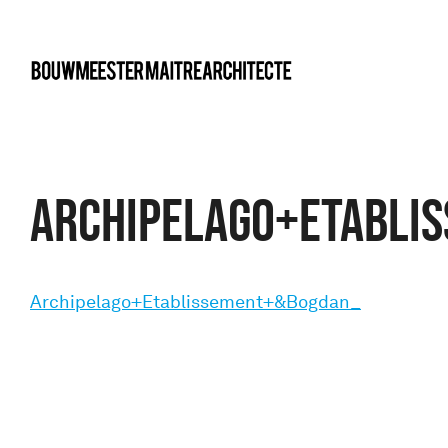
bma
Archipelago+Etabli
Archipelago+Etablissement+&Bogdan_