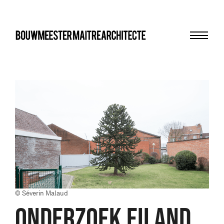
Menu
bma
© Séverin Malaud
Onderzoek eiland