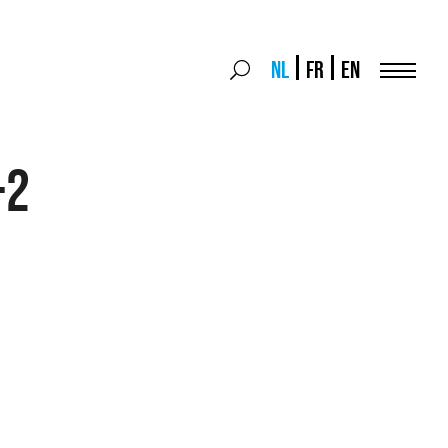
Search
NL
FR
EN
Search
for:
Menu
-2