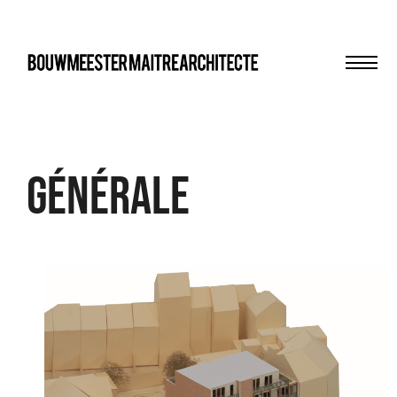
Men
bma
Générale