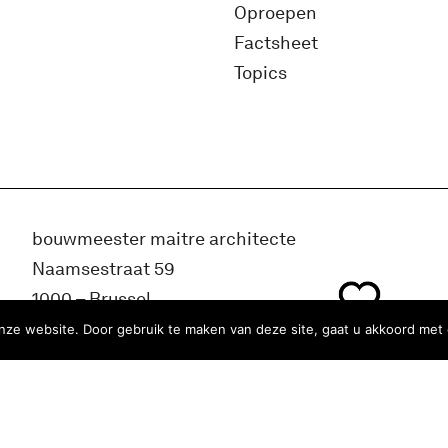
Oproepen
Factsheet
Topics
bouwmeester maitre architecte
Naamsestraat 59
1000 – Brussel
België
ze website. Door gebruik te maken van deze site, gaat u akkoord met 
info@bma.brussels