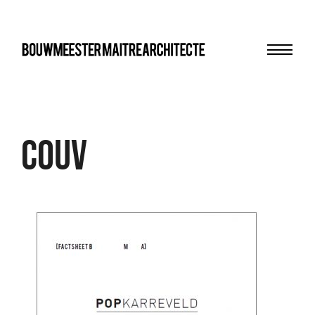
Menu
bma
COUV