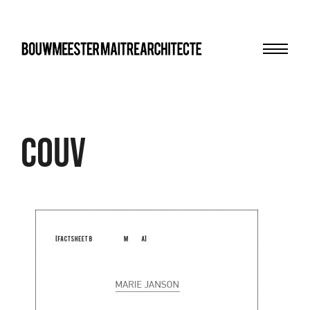
Menu
bma
Couv