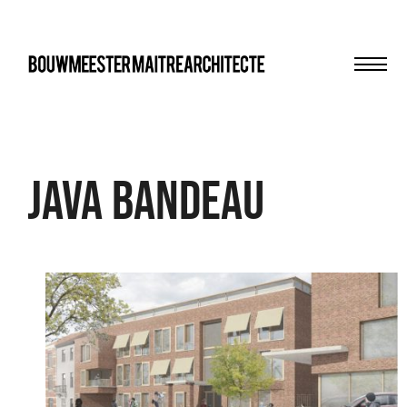
Men
bma
Java bandeau