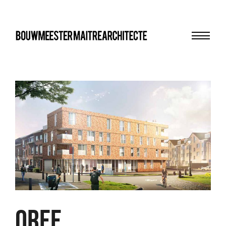
Menu
bma
OREE