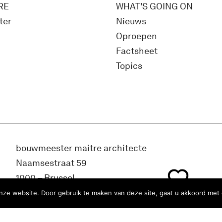
RE
WHAT'S GOING ON
ter
Nieuws
Oproepen
Factsheet
Topics
bouwmeester maitre architecte
Naamsestraat 59
1000 – Brussel
België
ze website. Door gebruik te maken van deze site, gaat u akkoord met 
info@bma.brussels