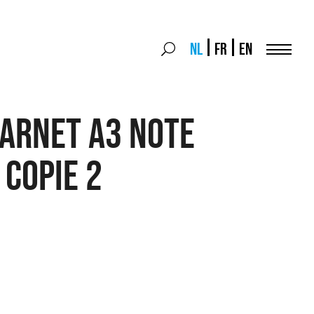
Search
NL
FR
EN
Search
for:
Menu
arnet A3 NOTE
 COPIE 2