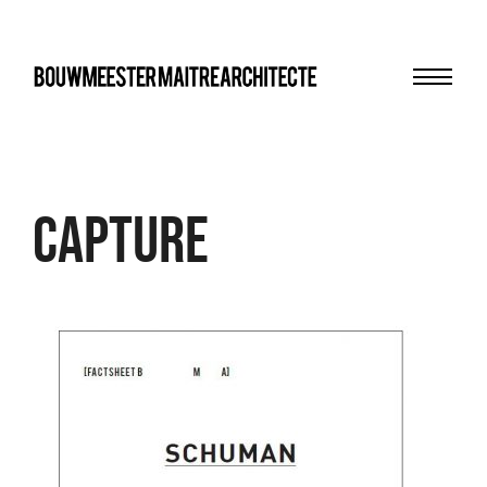
Menu
bma
Capture