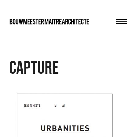
Menu
bma
Capture