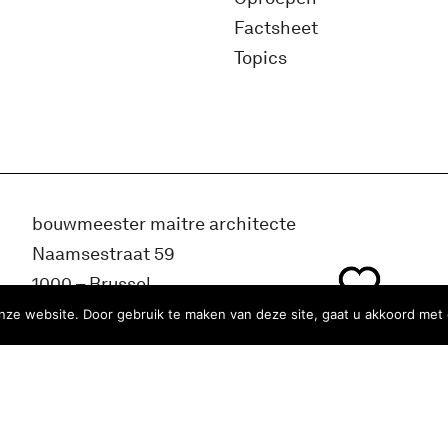
Factsheet
Topics
bouwmeester maitre architecte
Naamsestraat 59
1000 – Brussel
België
ze website. Door gebruik te maken van deze site, gaat u akkoord met 
info@bma.brussels