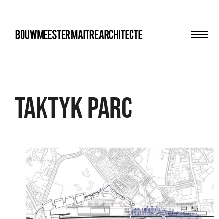
Men
bma
TAKTYK PARC