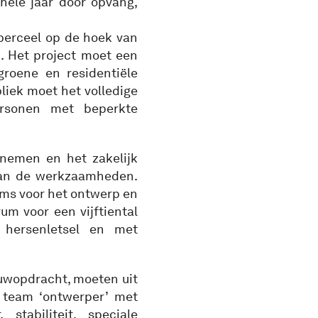
ele jaar door opvang,
perceel op de hoek van
. Het project moet een
roene en residentiële
liek moet het volledige
ersonen met beperkte
nemen en het zakelijk
van de werkzaamheden.
ams voor het ontwerp en
m voor een vijftiental
 hersenletsel en met
ouwopdracht, moeten uit
r team ‘ontwerper’ met
stabiliteit, speciale