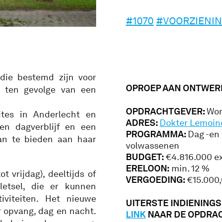
#1070
#VOORZIENI
die bestemd zijn voor
OPROEP AAN ONTWER
 ten gevolge van een
OPDRACHTGEVER:
Won
tes in Anderlecht en
ADRES:
Dokter Lemoine
en dagverblijf en een
PROGRAMMA:
Dag -en
n te bieden aan haar
volwassenen
BUDGET:
€4.816.000 ex
ERELOON:
min. 12 %
 vrijdag), deeltijds of
VERGOEDING:
€15.000
letsel, die er kunnen
iviteiten. Het nieuwe
UITERSTE INDIENINGSD
 opvang, dag en nacht.
LINK
NAAR DE OPDRA