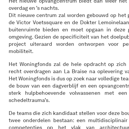
Het nieuwe opvangcentrum biedt dan weer het h
overdag en ’s nachts.
Dit nieuwe centrum zal worden gebouwd op het 
de Victor Voetssquare en de Dokter Lemoinelaan
buitenruimte bieden en moet opgaan in deze g
omgeving. Gezien de specificiteit van het doelpub
project uiteraard worden ontworpen voor p
mobiliteit.
Het Woningfonds zal de hele opdracht op zich 
recht overdragen aan La Braise na oplevering 
Het Woningfonds is dus op zoek naar volledige te
de bouw van een dagverblijf en een opvangcentru
sterk hulpbehoevende volwassenen met een
schedeltrauma’s.
De teams die zich kandidaat stellen voor deze b
twee onderdelen bestaan: een multidisciplinai
competenties op het vlak van architectuur, 