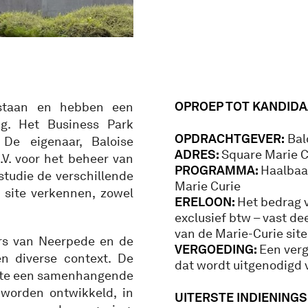
OPROEP TOT KANDIDA
 staan en hebben een
ig. Het Business Park
OPDRACHTGEVER:
Bal
 De eigenaar, Baloise
ADRES:
Square Marie Cu
V. voor het beheer van
PROGRAMMA:
Haalbaar
sstudie de verschillende
Marie Curie
 site verkennen, zowel
ERELOON:
Het bedrag v
exclusief btw – vast d
van de Marie-Curie site
ers van Neerpede en de
VERGOEDING:
Een verg
en diverse context. De
dat wordt uitgenodigd 
site een samenhangende
 worden ontwikkeld, in
UITERSTE INDIENINGS