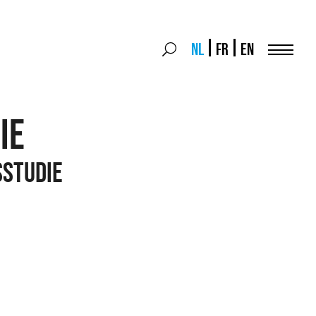
Search
NL
FR
EN
Search
for:
Menu
ie
studie