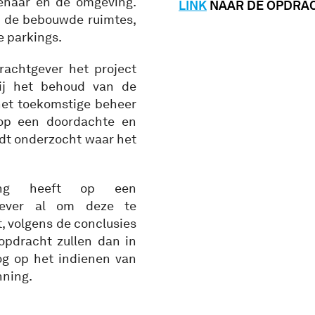
enaar en de omgeving.
LINK
NAAR DE OPDRA
t de bebouwde ruimtes,
 parkings.
rachtgever het project
ij het behoud van de
het toekomstige beheer
op een doordachte en
rdt onderzocht waar het
ing heeft op een
tgever al om deze te
, volgens de conclusies
opdracht zullen dan in
og op het indienen van
nning.