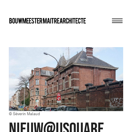
Menu
bma
© Séverin Malaud
NIEUW@USQUARE