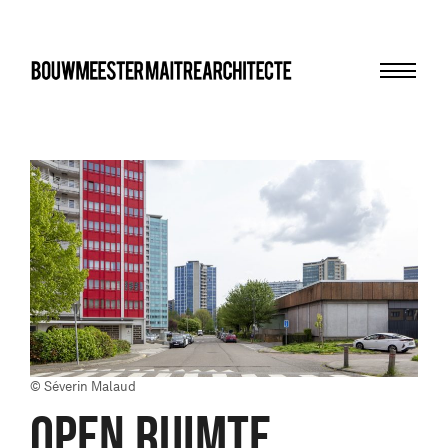
Menu
bma
© Séverin Malaud
OPEN RUIMTE