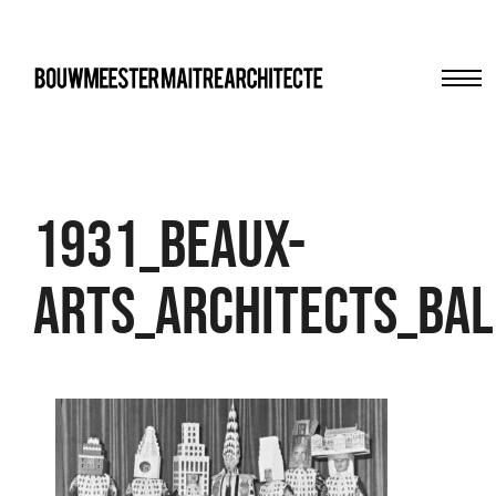
Me
bma
1931_beaux-
arts_architects_bal